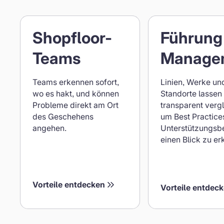
Vorteile
Vorteile
Shopfloor-
Führung
für
für
Shopfloor
Führung
Teams
Manage
Teams
&
Management
Teams erkennen sofort,
Linien, Werke un
wo es hakt, und können
Standorte lassen 
Probleme direkt am Ort
transparent verg
des Geschehens
um Best Practice
angehen.
Unterstützungsbe
einen Blick zu er
Vorteile entdecken
Vorteile entdec