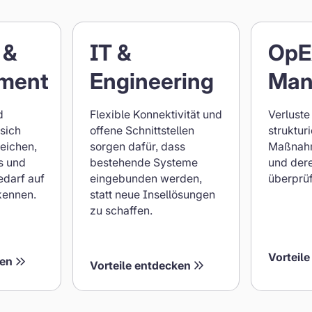
Maschinendaten werden automatisch
ausgewertet: Anomalien, Trends und
Vorteile
Vorteile
Optimierungspotenziale erkennt das
 &
IT &
OpE
für
für
System in Echtzeit – ohne manuellen
IT
OpEx-
Aufwand.
ment
Engineering
Man
&
Lean
Engineering
Manager
d
Flexible Konnektivität und
Verlust
sich
offene Schnittstellen
strukturi
leichen,
sorgen dafür, dass
Maßnahm
s und
bestehende Systeme
und der
darf auf
eingebunden werden,
überprüf
kennen.
statt neue Insellösungen
zu schaffen.
Vorteil
ken
Vorteile entdecken