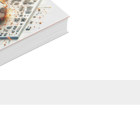
aliert.
rnehmen ihre
Technologien,
turing-Intelligence-