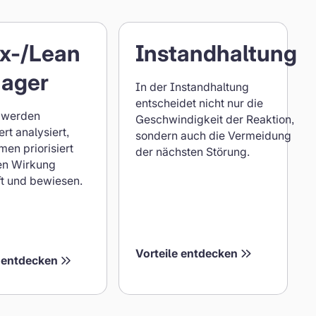
Anlagen werden flexibel konnektiert: Von
Plug-and-Play Zähl- oder Schwingungs-
Vorteile
Retro-Fits bis zur Anbindung der Anlagen
x-/Lean
Instandhaltung
für
über OPC-UA oder MQTT. Egal ob
Instandhaltung
Automobilindustrie oder Pharma.
ager
In der Instandhaltung
entscheidet nicht nur die
e werden
Geschwindigkeit der Reaktion,
ert analysiert,
sondern auch die Vermeidung
en priorisiert
der nächsten Störung.
en Wirkung
t und bewiesen.
Vorteile entdecken
e entdecken