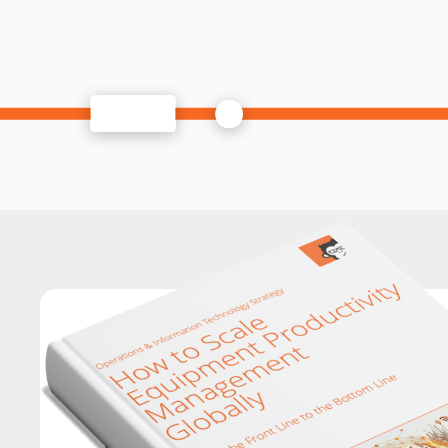
Whitepaper
Wie man Equip