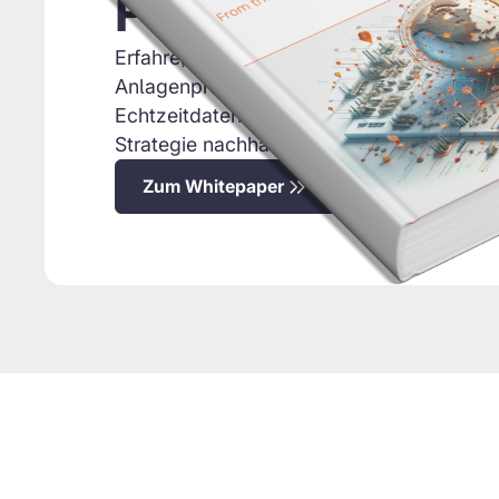
Produktivität sk
Erfahre, wie weltweit produzierende Unte
Anlagenproduktivität durch Industry-4.0-
Echtzeitdaten und eine vernetzte Manufac
Strategie nachhaltig steigern.
Zum Whitepaper