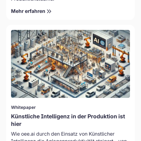
eigentliche
Ziel
Mehr erfahren
sollte
eine
Fabrik
Whitepaper:
sein,
Künstliche
die
Intelligenz
schneller
in
entscheidet,
der
kontinuierlich
Produktion
lernt
ist
und
hier
sich
–
fortlaufend
Anlagenproduktivität
selbst
mit
Whitepaper
verbessert.
oee.ai
Künstliche Intelligenz in der Produktion ist
maximieren
hier
Wie oee.ai durch den Einsatz von Künstlicher