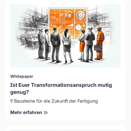
Die
Fertigungsindustrie
steht
unter
enormem
Druck.
Die
Diskussionen
drehen
sich
Neu
häufig
Whitepaper
um
Ist Euer Transformationsanspruch mutig
verschärften
genug?
Wettbewerb
9 Bausteine für die Zukunft der Fertigung
durch
Globalisierung,
Mehr erfahren
steigende
Energiekosten
und