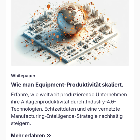
Dieser
den
Beitrag
anhaltenden
richtet
Kampf
sich
um
an
Talente.
Führungskräfte
Das
in
sind
der
zweifellos
Fertigung,
Herausforderungen
die
auf
kurz
Whitepaper
Makroebene.
davorstehen,
Als
Wie man Equipment-Produktivität skaliert.
eine
Führungskräfte
Erfahre, wie weltweit produzierende Unternehmen
strategische
in
ihre Anlagenproduktivität durch Industry-4.0-
Entscheidung
der
Technologien, Echtzeitdaten und eine vernetzte
zur
Fertigung
Manufacturing-Intelligence-Strategie nachhaltig
Digitalisierung
müssen
steigern.
ihrer
wir
Produktion
unseren
Mehr erfahren
zu