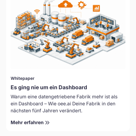
Es
ging
nie
um
ein
Dashboard
–
Wie
oee.ai
Deine
Fabrik
Neu
Whitepaper
in
Es ging nie um ein Dashboard
den
nächsten
Warum eine datengetriebene Fabrik mehr ist als
fünf
ein Dashboard – Wie oee.ai Deine Fabrik in den
Jahren
nächsten fünf Jahren verändert.
verändert
Mehr erfahren