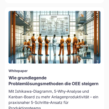
Fokus
treffen.
jedoch
Die
auf
Whitepaper:
zentrale
die
Wie
Aussage
Transformation
grundlegende
ist
der
Problemlösungsmethoden
einfach:
Faktoren
die
Starten
richten,
OEE
Sie
die
steigern
diese
wir
–
Reise
selbst
Mit
nicht
beeinflussen
Ishikawa
mit
können
und
Whitepaper
dem
–
5-
Ziel,
Wie grundlegende
konkret:
Why
lediglich
Problemlösungsmethoden die OEE steigern
unsere
zu
ein
bestehenden
Mit Ishikawa-Diagramm, 5-Why-Analyse und
mehr
Dashboard
Fabriken.
Kanban-Board zu mehr Anlagenproduktivität – ein
Anlagenproduktivität
einzuführen.
praxisnaher 5-Schritte-Ansatz für
Das
Produktionsteams.