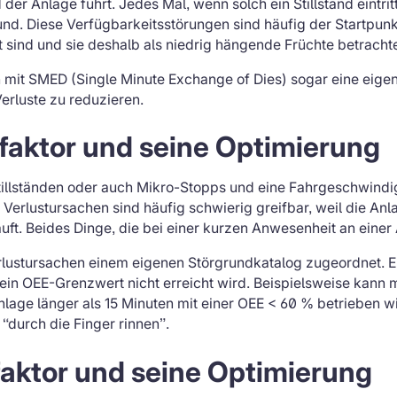
 der Anlage führt. Jedes Mal, wenn solch ein Stillstand eintrit
nd. Diese Verfügbarkeitsstörungen sind häufig der Startpunk
 sind und sie deshalb als niedrig hängende Früchte betracht
ch mit SMED (Single Minute Exchange of Dies) sogar eine eig
erluste zu reduzieren.
faktor und seine Optimierung
tillständen oder auch Mikro-Stopps und eine Fahrgeschwindig
 Verlustursachen sind häufig schwierig greifbar, weil die Anl
uft. Beides Dinge, die bei einer kurzen Anwesenheit an einer
rlustursachen einem eigenen Störgrundkatalog zugeordnet. 
t ein OEE-Grenzwert nicht erreicht wird. Beispielsweise kann 
nlage länger als 15 Minuten mit einer OEE < 60 % betrieben 
 “durch die Finger rinnen”.
aktor und seine Optimierung