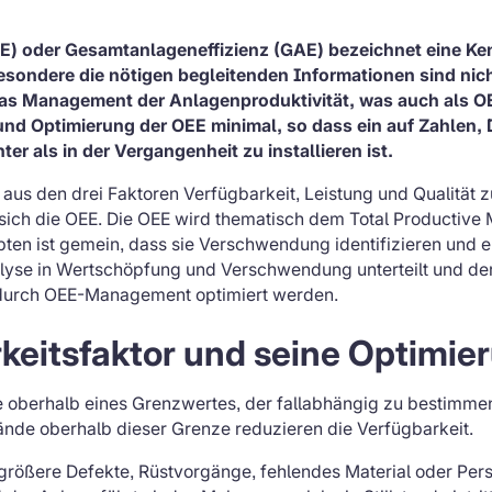
EE) oder Gesamtanlageneffizienz (GAE) bezeichnet eine K
sondere die nötigen begleitenden Informationen sind nich
das Management der Anlagenproduktivität, was auch als 
 und Optimierung der OEE minimal, so dass ein auf Zahlen,
er als in der Vergangenheit zu installieren ist.
h aus den drei Faktoren Verfügbarkeit, Leistung und Qualität
t sich die OEE. Die OEE wird thematisch dem Total Productiv
en ist gemein, dass sie Verschwendung identifizieren und el
alyse in Wertschöpfung und Verschwendung unterteilt und de
 durch OEE-Management optimiert werden.
keitsfaktor und seine Optimie
de oberhalb eines Grenzwertes, der fallabhängig zu bestimmen
lstände oberhalb dieser Grenze reduzieren die Verfügbarkeit.
größere Defekte, Rüstvorgänge, fehlendes Material oder Pers