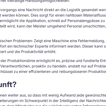
net vielfältige Handlungsmöglichkeiten.
vorgangs eine Nachricht direkt an die Logistik gesendet w
t werden können. Dies sorgt für einen nahtlosen Materialfluss
rmöglicht die Applikation, schnell auf Personalengpässe zu 
ellt wird, kann der Meister umgehend Personal umschichten, 
chnischen Problemen: Zeigt eine Maschine eine Fehlermeldung,
fort ein technischer Experte informiert werden. Dieser kan
ert und die Produktivität erhöht.
er Produktionslinie ermöglicht es, präzise und fundierte Ent
Verantwortlichen, proaktiv zu handeln, anstatt nur auf Probl
Schlüssel zu einer effizienteren und reibungsloseren Produkt
unft?
tionen weiter aus, so dass mit wenig Aufwand jede gewünscht
weiterungen im Schwerpunkt in der Intelligenz der Nachrichten