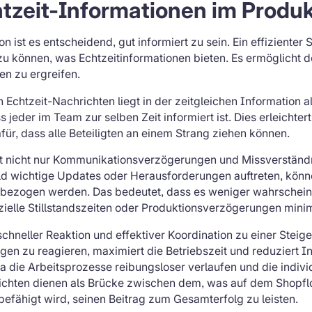
tzeit-Informationen im Produ
 ist es entscheidend, gut informiert zu sein. Ein effizienter 
u können, was Echtzeitinformationen bieten. Es ermöglicht 
n zu ergreifen.
n Echtzeit-Nachrichten liegt in der zeitgleichen Information a
s jeder im Team zur selben Zeit informiert ist. Dies erleich
ür, dass alle Beteiligten an einem Strang ziehen können.
t nicht nur Kommunikationsverzögerungen und Missverständn
d wichtige Updates oder Herausforderungen auftreten, könn
inbezogen werden. Das bedeutet, dass es weniger wahrschein
zielle Stillstandszeiten oder Produktionsverzögerungen mini
schneller Reaktion und effektiver Koordination zu einer Steige
ngen zu reagieren, maximiert die Betriebszeit und reduziert I
 da die Arbeitsprozesse reibungsloser verlaufen und die indi
ichten dienen als Brücke zwischen dem, was auf dem Shopfl
befähigt wird, seinen Beitrag zum Gesamterfolg zu leisten.